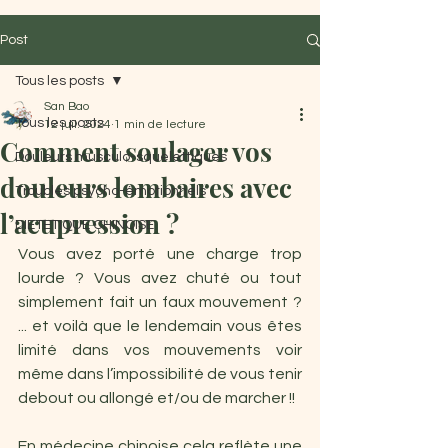
Post
Tous les posts
San Bao
Tous les posts
12 juil. 2024
1 min de lecture
Comment soulager vos
Douleurs musculo-squelettiques
douleurs lombaires avec
Troubles psycho-émotionnels
l’acupression ?
DIETETIQUE CHINOISE
Vous avez porté une charge trop 
lourde ? Vous avez chuté ou tout 
simplement fait un faux mouvement ? 
... et voilà que le lendemain vous êtes 
limité dans vos mouvements voir 
même dans l’impossibilité de vous tenir 
debout ou allongé et/ou de marcher !!
En médecine chinoise cela reflète une 