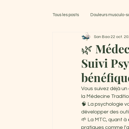
Tous les posts
Douleurs musculo-s
San Bao
22 oct. 2
🌿 Médec
Suivi Psy
bénéfiqu
Vous suivez déjà 
la Médecine Traditio
🧠 La psychologie v
développer des outil
🌱 La MTC, quant à e
pratiques comme l’ac