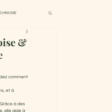
 CHINOISE
oise &
e
.
ndez comment 
s, et à 
. Grâce à des 
 elle aide à 