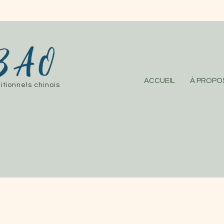
ACCUEIL
À PROPO
itionnels chinois