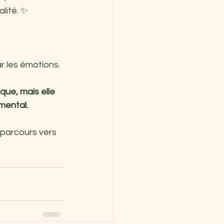
lité. ✨ 
r les émotions. 
ue, mais elle 
 mental.
parcours vers 